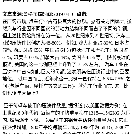
文章来源:
誉格压铸
时间:
2019-04-01
点击:
在压铸市场, 汽车行业占有极其大的份额。据有关方面统计, 虽
然汽车行业因不同国家的劳动力结构不同而占了不同的份额,
但上述比例始终排在第一位。 从20世纪末到21世纪初, 汽车工
业的压铸件比例约为48-80%。 例如, 澳大利亚占 80%, 日本占
79%, 西班牙占 65%, 中国占 64.5 (包括汽车和摩托车), 德国占
61%, 印度占 60%, 加拿大占 49%, 美国占48% 等。 根据最近的
报道, 美国的这一比例已经上升到了 7 5% 左右。 汽车工业在
压铸件中占有如此巨大的份额, 这表明其在压铸行业中的重要
地位。 就中国而言, 近年来这一比例一直保持在 6 5%-7 5% 之
间 (包括车辆、摩托车等交通工具)。就汽车行业而言, 这一比
例也逐年大幅上升。
至于每辆车使用的压铸件数量, 据报道 (以美国数据为例), 在
上世纪 8 0年代初, 每辆车的平均重量都在1315—1542KG 范围
内, 然后逐年下降。 以每辆车的铝合金铸件消费量为例, 它正
在逐步增加, 1980年平均每辆车 34kg, 1990年为 68KG, 2000年