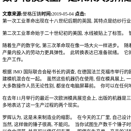
文章来源:
誉格压铸
时间:
2019-05-04
点击:
第一次工业革命出现在十八世纪后期的英国, 其特点是纺纱行
第二次工业革命始于二十世纪初的美国, 水线被贴上了标签。
随着生产的数字化, 第三次革命现在像一场大火一样进步。 随
产量内投入的劳动力更具弹性。 此转换表达已准备就绪。 它的
生产工作。
根据 JMO 国际联合会秘书长的调查, 在德国法兰克福市举
建模机混合在一起。 虽然这些机器仍在使用, 但在模具展上,
大多数操作人员无论性别, 都坐在电脑屏幕前。 你可以在任
在去年11月举行的最近一次欧洲模具展览会上, 出版的机器是三维 (
多地表达了这一生产过程的两个现实。
罗辉认为, 这是未来制造业的缩影。 在今天的工厂里, 自己设
当然, 这样做的锤子很高, 不能问。 当你试图生产数千个锤子