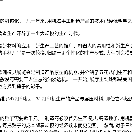
业的机械化。 几十年来, 用机器手工制造产品的技术已经像明星
 管道生产开辟了一个大规模的生产时代。
着新材料的应用、新生产工艺的推广、机器人的易用性和新生产合
手柄几乎是一次轮换, 归结于更个性化的生产模式, 大型制造模
行的欧洲模具展览会是制造产品原型的机器, 并介绍了五花八门生
 一般没有需要工人注意的油浸透机。 一开始, 展厅里到处都是美
何地方找到锤子的影子。
3d) 打印机。 3d 打印机生产的产品与层压材料, 即使它不经历
计的锤子需要数千元。 制造商必须首先生产模具, 铸造锤子, 用机
时, 每把锤子的成本随着规模的经济效果而更便宜。 然而, 对于