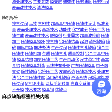
渗处理技术
主要参数
膜夹层
薄壁件
压射速度
压射行程
表面改性技术
清洗模具
随机标签
排气过程
耳挂
气密性
超高真空压铸
压铸件设计
标准考
量
表面处理技术
高新技术
功能件
化学成分
挤压工艺
压
铸生成
表面改性技术
脱模剂
行业需求
超声波检验
压铸
加工
压铸模具损坏
排气槽
铝压铸结晶
起泡
疏松缺陷
喷
砂
国际市场
解决办法
生产过程
压铸件气孔缺陷
锌合金
压铸件
压铸机加
杂质
压铸气孔
质量控制
铝合金真空压
铸
模具结构
加氧压铸工艺
生产自动化
尺寸稳定性
基本
介绍
压铸模具制造
无线快充外壳
广东压铸模具
电子烟
支架
脆性缺陷
铝挤压工艺
发展形势
压铸新技术
处理方
法
铝合金压铸件腐
汤口砂孔缺陷
浇道系统
积垢现象
减
压过程
MYLE小烟
网状毛刺缺陷
高真空系统
喷油工艺
不开模
技术要求
模具钢
优缺点
麻点缺陷标签相关内容