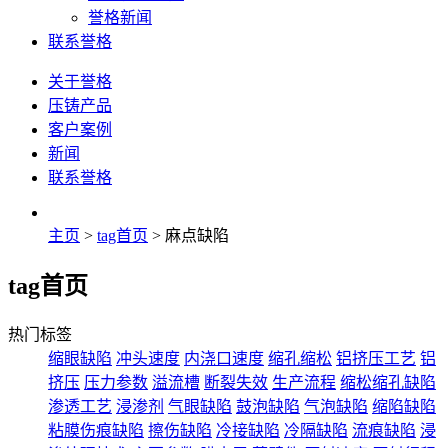
誉格新闻
联系誉格
关于誉格
压铸产品
客户案例
新闻
联系誉格
主页
>
tag首页
> 麻点缺陷
tag首页
热门标签
缩眼缺陷
冲头速度
内浇口速度
缩孔缩松
铝挤压工艺
铝
挤压
压力参数
溢流槽
断裂失效
生产流程
缩松缩孔缺陷
渗透工艺
浸渗剂
气眼缺陷
鼓泡缺陷
气泡缺陷
缩陷缺陷
粘膜伤痕缺陷
擦伤缺陷
冷接缺陷
冷隔缺陷
流痕缺陷
浸