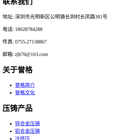
联系我们
地址: 深圳市光明新区公明镇长圳村长凤路381号
电话: 18028784288
传真: 0755-27138867
邮箱: zjb76@163.com
关于誉格
誉格简介
誉格文化
压铸产品
锌合金压铸
铝合金压铸
冷挤压