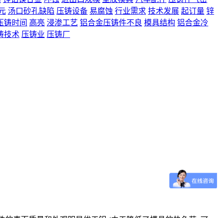
元
汤口砂孔缺陷
压铸设备
易腐蚀
行业需求
技术发展
起订量
锌
压铸时间
高亮
浸渗工艺
铝合金压铸件不良
模具结构
铝合金冷
铸技术
压铸业
压铸厂