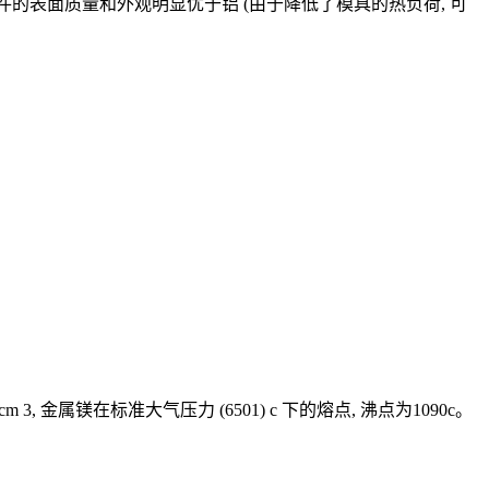
三种镁铸件的表面质量和外观明显优于铝 (由于降低了模具的热负荷, 可
3, 金属镁在标准大气压力 (6501) c 下的熔点, 沸点为1090c。