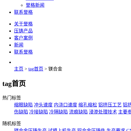
誉格新闻
联系誉格
关于誉格
压铸产品
客户案例
新闻
联系誉格
主页
>
tag首页
> 镁合金
tag首页
热门标签
缩眼缺陷
冲头速度
内浇口速度
缩孔缩松
铝挤压工艺
铝
伤缺陷
冷接缺陷
冷隔缺陷
流痕缺陷
浸渗处理技术
主要
随机标签
镁合金压铸生产
试摸上机生产
铝合金压铸件
生产要求
C