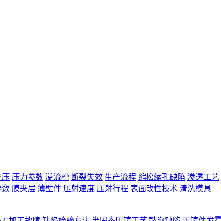
挤压
压力参数
溢流槽
断裂失效
生产流程
缩松缩孔缺陷
渗透工艺
参数
膜夹层
薄壁件
压射速度
压射行程
表面改性技术
清洗模具
NC加工故障
缺陷检验方法
半固态压铸工艺
鼓泡缺陷
压铸件发