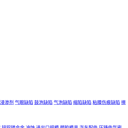
浸渗剂
气眼缺陷
鼓泡缺陷
气泡缺陷
缩陷缺陷
粘膜伤痕缺陷
擦
霉
锌铝镁合金
冲蚀
进出口规模
塑胶模具
汽车配件
压铸件气密