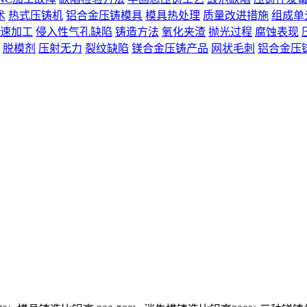
术
热式压铸机
铝合金压铸模具
模具热处理
质量改进措施
组成单
速加工
侵入性气孔缺陷
铸造方法
氧化夹渣
抛光过程
腐蚀表现
脱模剂
压射无力
裂纹缺陷
镁合金压铸产品
网状毛刺
铝合金压