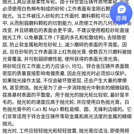
抛光工具应该是柔性车轮。由于锌合金压铸件质地柔软, 因此
必须使用白色棉布制成的砂轮 (工作表面有金刚石颗粒) 进行
抛光。当工件被压入砂轮的工作面时, 磨料颗粒可以插入砂轮
中, 从而削弱磨料颗粒的切割能力, 从而使工件的几何形状不会
改变, 并且研磨后的表面会更平滑。不建议使用粗粒砂轮直接
抛光工件, 以免暴露工件 (下面的多孔和松散结构), 去除致密
层, 防止软金属粘附在砂轮上, 减少磨碎的表面的平滑度。因
此, 应在砂轮的工作表面涂上红色抛光膏, 使数百万只磨料被抛
光膏覆盖, 并可削弱研磨性能, 使所获得的表面光滑光滑。
将砂轮压在工作面上的力应该小, 均匀。锌合金压铸件表面致
密层的质量直接影响电镀质量, 因此在抛光时必须加以保护。
如果抛光操作太猛, 不仅会破坏致密层, 还会产生大量的摩擦
热, 甚至燃烧。抛光是为了进一步消除抛光中剩余的细微缺陷,
提高基材表面的平整度。用于抛光的抛光轮比较软, 最好是羊
毛的。抛光轮的速度应高于抛光轮, 并应使用白色抛光膏。白
色抛光膏中的 CaO 和 MgO 颗粒是细、圆、无锋利边缘的。它
们非常适用于锌合金压铸件等软金属和高光洁度的金属的精细
抛光。
抛光时, 工件应轻轻抛光和轻轻放置, 抛光膏应适当, 即使用频