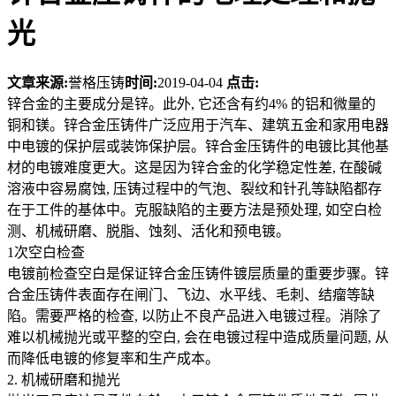
光
文章来源:
誉格压铸
时间:
2019-04-04
点击:
锌合金的主要成分是锌。此外, 它还含有约4% 的铝和微量的
铜和镁。锌合金压铸件广泛应用于汽车、建筑五金和家用电器
中电镀的保护层或装饰保护层。锌合金压铸件的电镀比其他基
材的电镀难度更大。这是因为锌合金的化学稳定性差, 在酸碱
溶液中容易腐蚀, 压铸过程中的气泡、裂纹和针孔等缺陷都存
在于工件的基体中。克服缺陷的主要方法是预处理, 如空白检
测、机械研磨、脱脂、蚀刻、活化和预电镀。
1次空白检查
电镀前检查空白是保证锌合金压铸件镀层质量的重要步骤。锌
合金压铸件表面存在闸门、飞边、水平线、毛刺、结瘤等缺
陷。需要严格的检查, 以防止不良产品进入电镀过程。消除了
难以机械抛光或平整的空白, 会在电镀过程中造成质量问题, 从
而降低电镀的修复率和生产成本。
2. 机械研磨和抛光