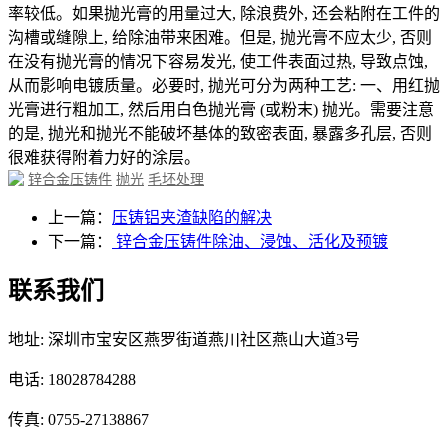
率较低。如果抛光膏的用量过大, 除浪费外, 还会粘附在工件的
沟槽或缝隙上, 给除油带来困难。但是, 抛光膏不应太少, 否则
在没有抛光膏的情况下容易发光, 使工件表面过热, 导致点蚀,
从而影响电镀质量。必要时, 抛光可分为两种工艺: 一、用红抛
光膏进行粗加工, 然后用白色抛光膏 (或粉末) 抛光。需要注意
的是, 抛光和抛光不能破坏基体的致密表面, 暴露多孔层, 否则
很难获得附着力好的涂层。
锌合金压铸件
抛光
毛坯处理
上一篇：
压铸铝夹渣缺陷的解决
下一篇：
锌合金压铸件除油、浸蚀、活化及预镀
联系我们
地址: 深圳市宝安区燕罗街道燕川社区燕山大道3号
电话: 18028784288
传真: 0755-27138867