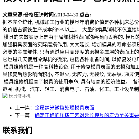
文章来源:
誉格压铸
时间:
2019-04-30
点击:
据不完全统计, 机械加工行业的模具年消费价值是各种机床总价值
的价值占钢铁生产成本的5% 以上。 大量的模具消耗不仅直接增
模具的失效实际上是由于局部材料表面的磨损而丢弃的, 模具的加
加强模具表面的实际磨损作用, 大大延长, 增加模具的寿命必
必要的金属部件, 只有通过应用高硬度的磨损金属层的表面上的模
它也是几天使用冷焊机的微梁, 包括各种准备时间, 以修复发电
模具维修机是一种高科技设备, 用于修复模具表面的磨损和加工
具修复后热影响面积小, 不退火, 无应力, 无裂纹, 无裂纹, 
模具维修机提高了模具的使用寿命, 具有较高的经济效益。 各种
范围: 机械、汽车、轻工、消费电子、石油、化工、工业设备
模具修补机
上一篇：
金属纳米微粒处理模具表面
下一篇：
确定正确的压铸工艺对延长模具的寿命至关重要
联系我们