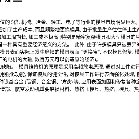
的 5倍, 机械、冶金、轻工、电子等行业的模具市场明显巨大。 此
加了生产成本, 而且频繁地更换模具, 由于批量生产往往停止生产
工周期长, 加工成本极高 (特别是精密复杂模具和大型模具的生产
须是一种具有重要经济意义的方法。 此外, 由于许多模具只被丢
具表面实际上发生磨损的模具表面 "更换宝", 不仅模具修复, 模
厂的电机的大轴, 数百万元可以创造原始经济)。
缺陷。 模具维修机的原理是采用高频放电原理, 通过对工件进行
通过使用强化功能, 保证模具的健全性, 对模具工作进行表面强化处理
铁基合金 (碳钢、合金钢、铸铁) 等, 应用表面加固和修复各种
制造部、航空发动机重要磨损材料、热挤压模具、热挤压模具、热