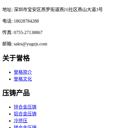
地址: 深圳市宝安区燕罗街道燕川社区燕山大道3号
电话: 18028784288
传真: 0755-27138867
邮箱: sales@yugejs.com
关于誉格
誉格简介
誉格文化
压铸产品
锌合金压铸
铝合金压铸
冷挤压
镁合金压铸