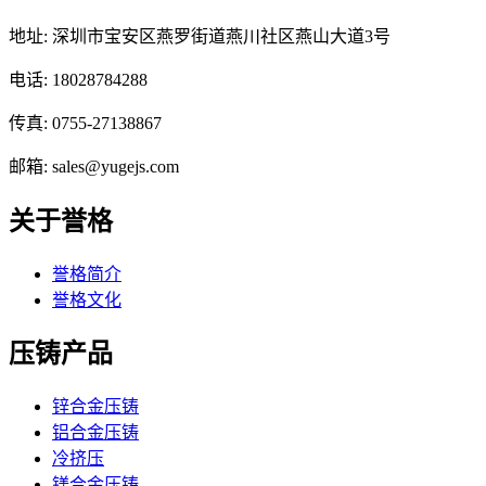
地址: 深圳市宝安区燕罗街道燕川社区燕山大道3号
电话: 18028784288
传真: 0755-27138867
邮箱: sales@yugejs.com
关于誉格
誉格简介
誉格文化
压铸产品
锌合金压铸
铝合金压铸
冷挤压
镁合金压铸