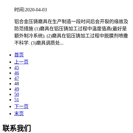
时间:2020-04-03
铝合金压铸磨具在生产制造一段时间后会开裂的缘故及
防范措施 (1)磨具在铝压铸加工过程中溫度值高(最好是
额外制冷系统). (2)磨具在铝压铸加工过程中脱膜剂喷撒
不科学. (3)磨具调质处...
首页
上一页
45
46
47
48
49
50
51
下一页
末页
联系我们