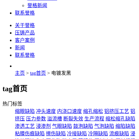
誉格新闻
联系誉格
关于誉格
压铸产品
客户案例
新闻
联系誉格
主页
>
tag首页
> 电镀发黑
tag首页
热门标签
缩眼缺陷
冲头速度
内浇口速度
缩孔缩松
铝挤压工艺
铝
挤压
压力参数
溢流槽
断裂失效
生产流程
缩松缩孔缺陷
渗透工艺
浸渗剂
气眼缺陷
鼓泡缺陷
气泡缺陷
缩陷缺陷
粘膜伤痕缺陷
擦伤缺陷
冷接缺陷
冷隔缺陷
流痕缺陷
浸