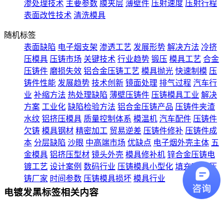
渗处理技术
主要参数
膜夹层
薄壁件
压射速度
压射行程
表面改性技术
清洗模具
随机标签
表面缺陷
电子烟支架
渗透工艺
发展形势
解决方法
冷挤
压模具
压铸市场
关键技术
行业趋势
锻压
模具工艺
合金
压铸件
磨损失效
铝合金压铸工艺
模具抛光
快速制模
压
铸件性能
发展趋势
技术创新
镜面处理
排气过程
汽车行
业
补缩方法
热处理缺陷
薄壁压铸件
压铸模具工业
解决
方案
工业化
缺陷检验方法
铝合金压铸产品
压铸件夹渣
水纹
铝挤压模具
质量控制体系
模温机
汽车配件
压铸件
欠铸
模具钢材
精密加工
贸易逆差
压铸件修补
压铸件成
本
分层缺陷
沙眼
中高端市场
优缺点
电子烟外壳主体
五
金模具
铝挤压型材
镜头外壳
模具修补机
锌合金压铸电
镀工艺
设计案例
数码行业
压铸模具小型化
填充时间
压
铸厂家
时间参数
压铸模具损坏
模具行业
电镀发黑标签相关内容