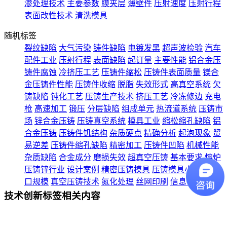
渗处理技术
主要参数
膜夹层
薄壁件
压射速度
压射行程
表面改性技术
清洗模具
随机标签
裂纹缺陷
大气污染
铸件缺陷
电镀发黑
超声波检验
汽车
配件工业
压射行程
表面缺陷
起订量
主要性能
铝合金压
铸件腐蚀
冷挤压工艺
压铸件缩松
压铸件表面质量
镁合
金压铸件性能
压铸件收缩
脱脂
失效形式
高真空系统
欠
铸缺陷
钝化工艺
压铸生产技术
挤压工艺
冷冻修边
充电
枪
高速加工
锻压
分层缺陷
组成单元
热流道系统
压铸市
场
锌合金压铸
压铸真空系统
模具工业
缩松缩孔缺陷
铝
合金压铸
压铸件饥结构
杂质硬点
精确分析
起泡现象
贸
易逆差
压铸件缩孔缺陷
精密加工
压铸件凹陷
机械性能
杂质缺陷
合金成分
磨损失效
超真空压铸
基本要求
熔炉
压铸锌行业
设计案例
精密压铸模具
压铸模具小型化
出
口规模
真空压铸技术
氮化处理
丝网印刷
信息化时代
技术创新标签相关内容