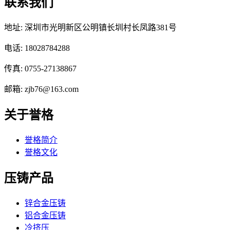
联系我们
地址: 深圳市光明新区公明镇长圳村长凤路381号
电话: 18028784288
传真: 0755-27138867
邮箱: zjb76@163.com
关于誉格
誉格简介
誉格文化
压铸产品
锌合金压铸
铝合金压铸
冷挤压