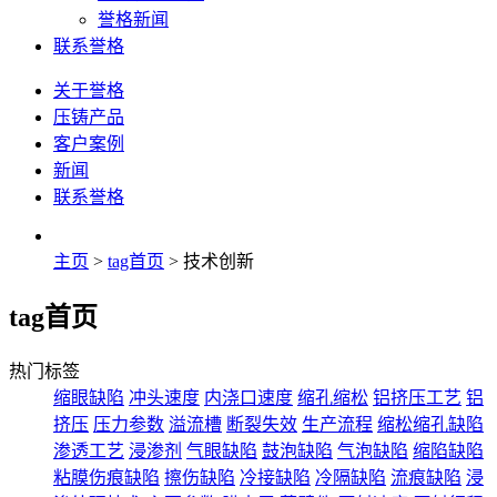
誉格新闻
联系誉格
关于誉格
压铸产品
客户案例
新闻
联系誉格
主页
>
tag首页
> 技术创新
tag首页
热门标签
缩眼缺陷
冲头速度
内浇口速度
缩孔缩松
铝挤压工艺
铝
挤压
压力参数
溢流槽
断裂失效
生产流程
缩松缩孔缺陷
渗透工艺
浸渗剂
气眼缺陷
鼓泡缺陷
气泡缺陷
缩陷缺陷
粘膜伤痕缺陷
擦伤缺陷
冷接缺陷
冷隔缺陷
流痕缺陷
浸