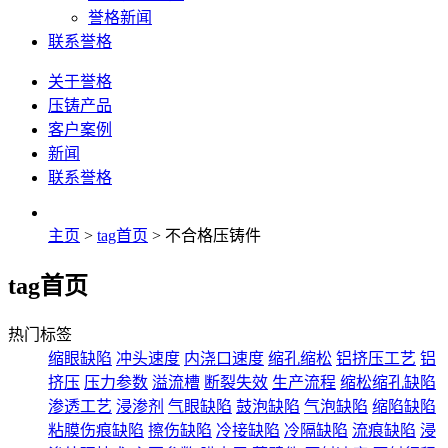
誉格新闻
联系誉格
关于誉格
压铸产品
客户案例
新闻
联系誉格
主页
>
tag首页
> 不合格压铸件
tag首页
热门标签
缩眼缺陷
冲头速度
内浇口速度
缩孔缩松
铝挤压工艺
铝
挤压
压力参数
溢流槽
断裂失效
生产流程
缩松缩孔缺陷
渗透工艺
浸渗剂
气眼缺陷
鼓泡缺陷
气泡缺陷
缩陷缺陷
粘膜伤痕缺陷
擦伤缺陷
冷接缺陷
冷隔缺陷
流痕缺陷
浸