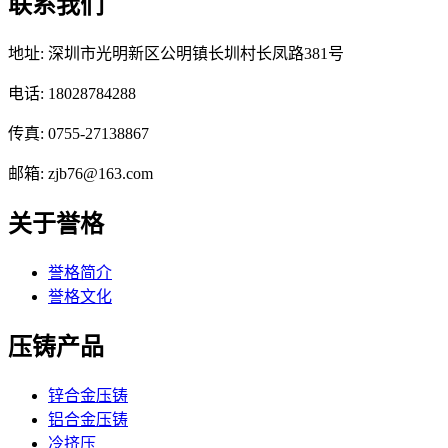
联系我们
地址: 深圳市光明新区公明镇长圳村长凤路381号
电话: 18028784288
传真: 0755-27138867
邮箱: zjb76@163.com
关于誉格
誉格简介
誉格文化
压铸产品
锌合金压铸
铝合金压铸
冷挤压