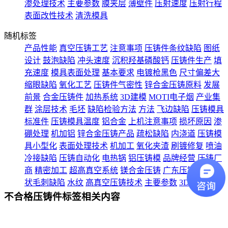
渗处理技术
主要参数
膜夹层
薄壁件
压射速度
压射行程
表面改性技术
清洗模具
随机标签
产品性能
真空压铸工艺
注意事项
压铸件条纹缺陷
图纸
设计
鼓泡缺陷
冲头速度
沉积羟基磷酸钙
压铸件生产
填
充速度
模具表面处理
基本要求
电镀枪黑色
尺寸偏差大
缩眼缺陷
氧化工艺
压铸件气密性
锌合金压铸原料
发展
前景
合金压铸件
加热系统
3D建模
MOTI电子烟
产业集
群
涂层技术
毛坯
缺陷检验方法
方法
飞边缺陷
压铸模具
标准件
压铸模具温度
铝合金
上机注意事项
损坏原因
渗
硼处理
机加铝
锌合金压铸产品
疏松缺陷
内浇道
压铸模
具小型化
表面处理技术
机加工
氧化夹渣
刷镀修复
喷油
冷接缺陷
压铸自动化
电热锅
铝压铸模
品牌经营
压铸厂
商
精密加工
超高真空系统
镁合金压铸
广东压铸模具
网
状毛刺缺陷
水纹
高真空压铸技术
主要参数
3D图纸
不合格压铸件标签相关内容