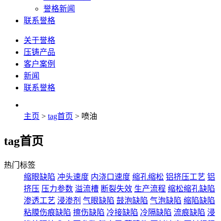
誉格新闻
联系誉格
关于誉格
压铸产品
客户案例
新闻
联系誉格
主页
>
tag首页
> 喷油
tag首页
热门标签
缩眼缺陷
冲头速度
内浇口速度
缩孔缩松
铝挤压工艺
铝
挤压
压力参数
溢流槽
断裂失效
生产流程
缩松缩孔缺陷
渗透工艺
浸渗剂
气眼缺陷
鼓泡缺陷
气泡缺陷
缩陷缺陷
粘膜伤痕缺陷
擦伤缺陷
冷接缺陷
冷隔缺陷
流痕缺陷
浸