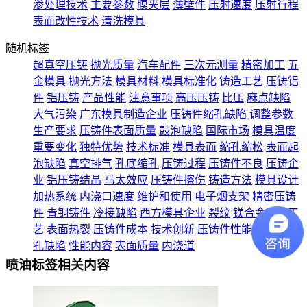
渗处理技术
主要参数
膜夹层
薄壁件
压射速度
压射行程
表面改性技术
清洗模具
随机标签
超真空压铸
抛光质量
汽车配件
三次元测量
精密加工
五
金模具
抛光方法
模具材料
模具标准化
铸造工艺
压铸铝
件
铝压铸
产品性能
注意事项
高压压铸
比压
麻点缺陷
大气污染
广东模具制造企业
压铸件缩孔缺陷
调整参数
生产要求
压铸件表面质量
鼓泡缺陷
国际市场
模具温度
重要变化
独特优势
技术标准
模具表面
缩孔缩松
表面起
泡缺陷
真空排气
孔底缩孔
压铸过程
压铸件不良
压铸企
业
铝压铸结晶
马太效应
压铸件擦伤
铸造方法
模具设计
加热系统
内浇口速度
维护和使用
电子烟支架
精密压铸
件
青铜铸件
冷接缺陷
西方模具企业
裂纹
镁合金压铸工
艺
表面热裂
压铸件成本
技术创新
压铸件性能
卷入性气
孔缺陷
性能内容
表面质量
内浇道
喷油标签相关内容